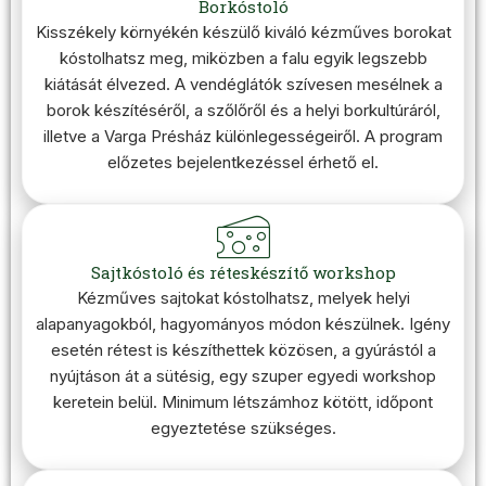
Borkóstoló
Kisszékely környékén készülő kiváló kézműves borokat
kóstolhatsz meg, miközben a falu egyik legszebb
kiátását élvezed. A vendéglátók szívesen mesélnek a
borok készítéséről, a szőlőről és a helyi borkultúráról,
illetve a Varga Présház különlegességeiről. A program
előzetes bejelentkezéssel érhető el.
Sajtkóstoló és réteskészítő workshop
Kézműves sajtokat kóstolhatsz, melyek helyi
alapanyagokból, hagyományos módon készülnek. Igény
esetén rétest is készíthettek közösen, a gyúrástól a
nyújtáson át a sütésig, egy szuper egyedi workshop
keretein belül. Minimum létszámhoz kötött, időpont
egyeztetése szükséges.